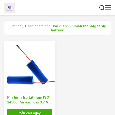
Tìm thấy
1
sản phẩm cho "
iso 3 7 v 800mah rechargeable
battery
"
Pin hình trụ Lithium ISO
14500 Pin sạc loại 3.7 V
800mah
Yêu cầu ngay